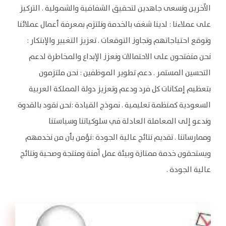
الاّخرين ونسعى جاهدين لتحقيق الشفافية والشمولية . التركيز
على عملاءنا : لدينا شغف بالخدمة ونلتزم بمعرفة أعمال عملائنا
وتوقع احتياجاتهم وتجاوز التوقعات . تعزيز التغيير والإبتكار :
نحن منفتحون على الاحتمالات ونعزز الإبداع والمخاطرة لدعم
التحسين المستمر . دعم تطوير الموظفين : نحن ملتزمون
بتعظيم إمكانات كل فرد ودعم وتعزيز دولة المملكة العربية
السعودية كمنظمة تعليمية . نموذج القيادة :نحن نقود بالقدوة
وندعو إلى المعاملة العادلة في سلوكياتنا وسياستنا
وممارساتنا . تقديم نتائج عالية الجودة :نؤمن بأن من نخدمهم
ويستحقون خدمة ممتازة وبيئة عمل اّمنة ومنتجة وصحية ونتائج
عالية الجودة .