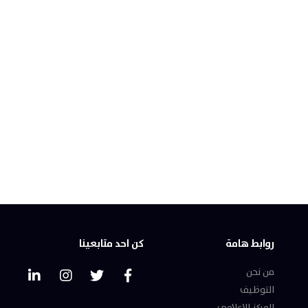
روابط هامة
كن احد متابعينا
من نحن
التوظيف